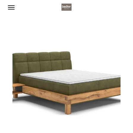
Menu
Skip
to
main
content