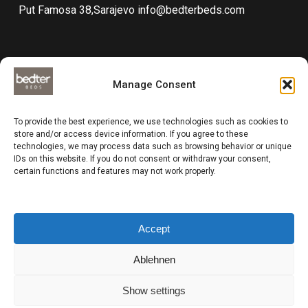
Put Famosa 38,Sarajevo
info@bedterbeds.com
Manage Consent
Technical documentations
To provide the best experience, we use technologies such as cookies to
Data protection
store and/or access device information. If you agree to these
technologies, we may process data such as browsing behavior or unique
Impressum
IDs on this website. If you do not consent or withdraw your consent,
Compliance
certain functions and features may not work properly.
Business and delivery terms
Accept
Ablehnen
Show settings
Sinkro d.o.o. - Cotta Group (Brand : Bedterbeds) © All rights reserved
2024 | Design by
Paradox